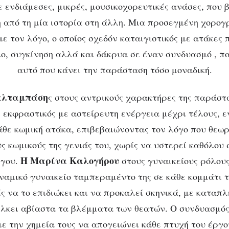
 ενδιάμεσες, μικρές, μουσικοχορευτικές ανάσες, που 
 από τη μία ιστορία στη άλλη. Μια προσεγμένη χορογρ
ε τον λόγο, ο οποίος σχεδόν καταιγιστικός με ατάκες
λο, συγκίνηση αλλά και δάκρυα σε έναν συνδυασμό , πο
αυτό που κάνει την παράσταση τόσο μοναδική.
αλταμπάση
ς στους αντρικούς χαρακτήρες της παράστ
ι εκφραστικός με αστείρευτη ενέργεια μέχρι τέλους, ε
άθε κωμική ατάκα, επιβεβαιώνοντας τον λόγο που θεωρ
ς κωμικούς της γενιάς του, χωρίς να υστερεί καθόλου 
Η Μαρίνα Καλογήρου
ργου.
στους γυναικείους ρόλους
ναμικό γυναικείο ταμπεραμέντο της σε κάθε κομμάτι 
ς να το επιδιώκει και να προκαλεί σκηνικά, με καταπλ
λκει αβίαστα τα βλέμματα των θεατών. Ο συνδυασμός
με την χημεία τους να απογειώνει κάθε πτυχή του έργο