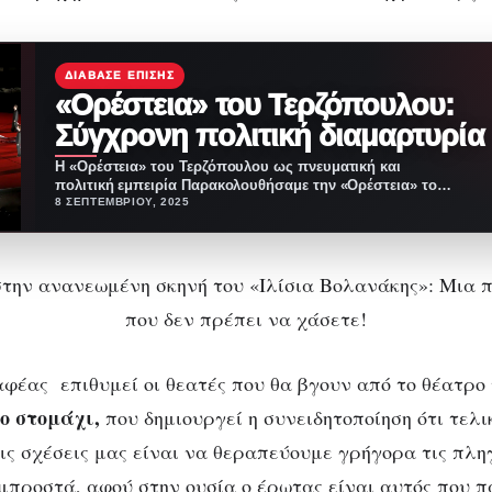
ΔΙΆΒΑΣΕ ΕΠΊΣΗΣ
«Ορέστεια» του Τερζόπουλου:
Σύγχρονη πολιτική διαμαρτυρία
Η «Ορέστεια» του Τερζόπουλου ως πνευματική και
πολιτική εμπειρία Παρακολουθήσαμε την «Ορέστεια» του
Τερζόπουλου στο Αρχαίο…
8 ΣΕΠΤΕΜΒΡΊΟΥ, 2025
αφέας επιθυμεί οι θεατές που θα βγουν από το θέατρο
ο στομάχι,
που δημιουργεί η συνειδητοποίηση ότι τελι
ις σχέσεις μας είναι να θεραπεύουμε γρήγορα τις πλη
προστά, αφού στην ουσία ο έρωτας είναι αυτός που π