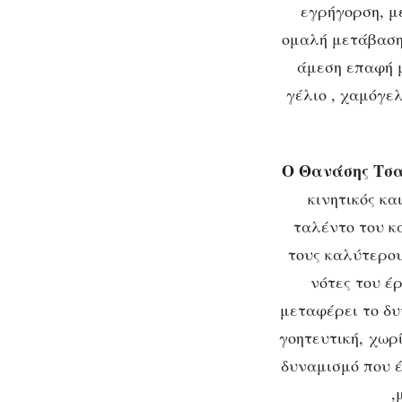
εγρήγορση, με
ομαλή μετάβαση
άμεση επαφή μ
γέλιο , χαμόγε
Ο Θανάσης Τσ
κινητικός κα
ταλέντο του κ
τους καλύτερου
νότες του έ
μεταφέρει το δυ
γοητευτική, χωρί
δυναμισμό που έ
,