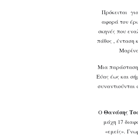
Πρόκειται για
αφορά τον έρω
σκηνές που ενα
πάθος , ένταση 
Μαρίνα 
Μια παράσταση 
Εύας έως και σήμ
συναντιούνται
Θανάσης Τσ
Ο
μάχη 17 διαφ
«εμείς». Γνω