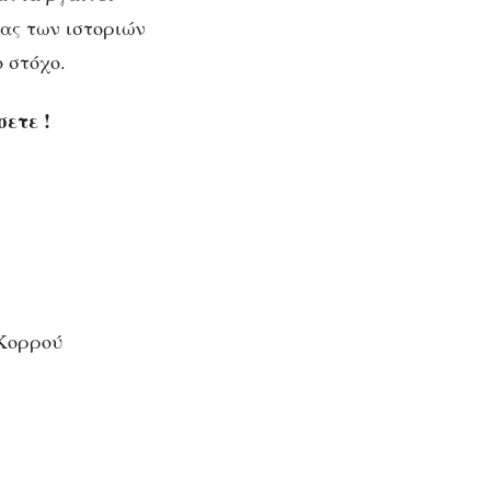
ας των ιστοριών
 στόχο.
ετε !
 Κορρού