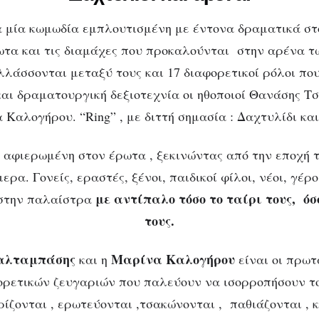
 μία κωμωδία εμπλουτισμένη με έντονα δραματικά στο
τα και τις διαμάχες που προκαλούνται στην αρένα τ
λλάσσονται μεταξύ τους και 17 διαφορετικοί ρόλοι πο
και δραματουργική δεξιοτεχνία οι ηθοποιοί Θανάσης 
Καλογήρου. “Ring” , με διττή σημασία : Δαχτυλίδι κα
αφιερωμένη στον έρωτα , ξεκινώντας από την εποχή τ
ερα. Γονείς, εραστές, ξένοι, παιδικοί φίλοι, νέοι, γέρο
με αντίπαλο τόσο το ταίρι τους, όσ
 στην παλαίστρα
τους.
αλταμπάσης
Μαρίνα Καλογήρου
και η
είναι οι πρωτ
ορετικών ζευγαριών που παλεύουν να ισορροπήσουν το
ρίζονται , ερωτεύονται ,τσακώνονται , παθιάζονται , 