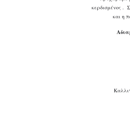
κερδισμένος . 
και η 
Αδια
Καλλιτ