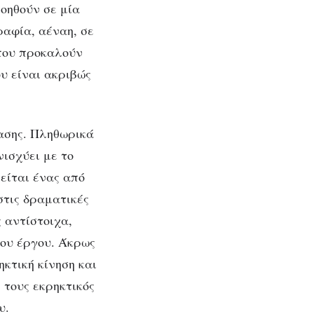
βοηθούν σε μία
αφία, αέναη, σε
 που προκαλούν
υ είναι ακριβώς
ασης. Πληθωρικά
νισχύει με το
είται ένας από
στις δραματικές
 αντίστοιχα,
του έργου. Άκρως
ηκτική κίνηση και
 τους εκρηκτικός
υ.