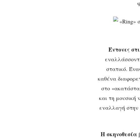
φ
Έντονες στ
εναλλάσσοντα
στατικό. Ένα
καθένα διαφορετ
στο «ακατάστατ
και τη μουσική
εναλλαγή στην 
Η σκηνοθεσία
β