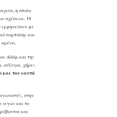
ιχεία, η οποία
ων σχέσεων. 19
υ ερμηνεύουν με
Τσαλταμπάσης και
ι αρένα.
ου Αδάμ και της
ι, σύζυγοι, χήρες
ο και τον εαυτό
αγωνιστές, στην
 «εγώ» και το
κρύβονται και