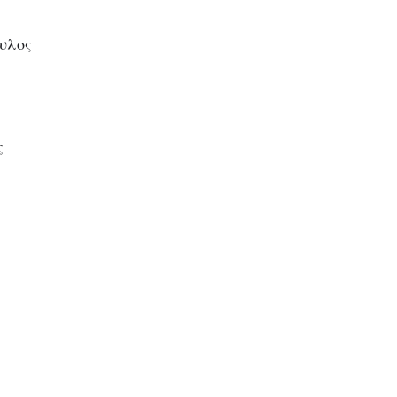
υλος
ς