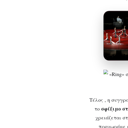
Τέλος , η συγγρ
σφίξιμο στ
το
χρειάζεται στ
προχωράμε μ