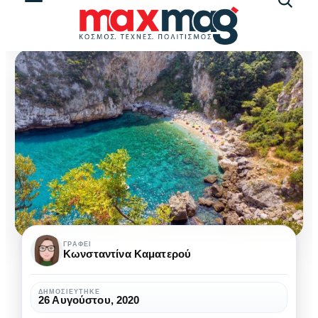
Αναζήτ
άρθρω
Βουνό
ΓΡΆΦΕΙ
Κωνσταντίνα Καματερού
ή
θάλασσα:
ΔΗΜΟΣΙΕΎΤΗΚΕ
26 Αυγούστου, 2020
Εσύ