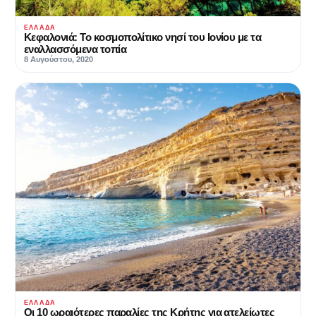
ΕΛΛΆΔΑ
Κεφαλονιά: Το κοσμοπολίτικο νησί του Ιονίου με τα
εναλλασσόμενα τοπία
8 Αυγούστου, 2020
ΕΛΛΆΔΑ
Οι 10 ωραιότερες παραλίες της Κρήτης για ατελείωτες