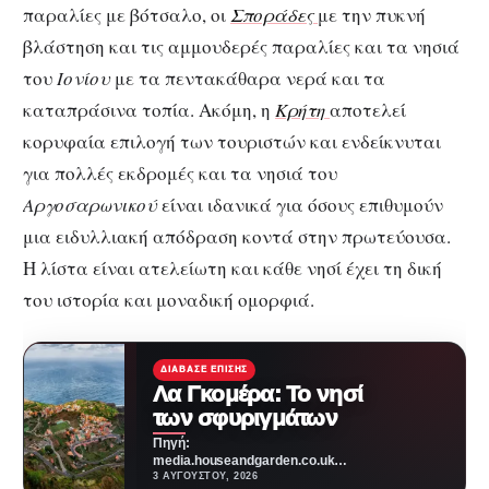
παραλίες με βότσαλο, οι
Σποράδες
με την πυκνή
βλάστηση και τις αμμουδερές παραλίες και τα νησιά
του
Ιονίου
με τα πεντακάθαρα νερά και τα
καταπράσινα τοπία. Ακόμη, η
Κρήτη
αποτελεί
κορυφαία επιλογή των τουριστών και ενδείκνυται
για πολλές εκδρομές και τα νησιά του
Αργοσαρωνικού
είναι ιδανικά για όσους επιθυμούν
μια ειδυλλιακή απόδραση κοντά στην πρωτεύουσα.
Η λίστα είναι ατελείωτη και κάθε νησί έχει τη δική
του ιστορία και μοναδική ομορφιά.
ΔΙΆΒΑΣΕ ΕΠΊΣΗΣ
Λα Γκομέρα: Το νησί
των σφυριγμάτων
Πηγή:
media.houseandgarden.co.ukΜακριά
από τα πολύβουα θέρετρα και τις
3 ΑΥΓΟΎΣΤΟΥ, 2026