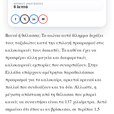
τι
ΧΡΌΝΟΣ ΑΝΆΓΝΩΣΗΣ
6 λεπτά
ΤΑΞΊΔΙΑ
προτιμάς
Βουνό ή θάλασσα: Εσύ τι
για
προτιμάς για τις
f
𝕏
in
✉
τις
καλοκαιρινές σου διακοπές;
καλοκαιρινές
Βουνό ή θάλασσα; Το αιώνιο αυτό δίλημμα διχάζει
σου
τους ταξιδιώτες κατά την επιλογή προορισμού στις
διακοπές;
καλοκαιρινές τους διακοπές. Το καθένα έχει να
προσφέρει άλλη μαγεία και διαφορετικές
καλοκαιρινές εμπειρίες που συναρπάζουν. Στην
Ελλάδα υπάρχουν αμέτρητοι παραθαλάσσιοι
προορισμοί για το καλοκαίρι, αρκετοί ορεινοί και
πολλοί που συνδυάζουν και τα δύο. Άλλωστε, η
μέγιστη απόσταση από τη θάλασσα που μπορεί
κανείς να συναντήσει είναι τα 137 χιλιόμετρα. Αυτό
σημαίνει ότι όπου κι αν βρίσκεσαι, σε περίπου 1,5