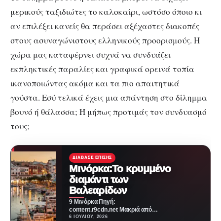
μερικούς ταξιδιώτες το καλοκαίρι, ωστόσο όποιο κι
αν επιλέξει κανείς θα περάσει αξέχαστες διακοπές
στους ασυναγώνιστους ελληνικούς προορισμούς. Η
χώρα μας καταφέρνει συχνά να συνδυάζει
εκπληκτικές παραλίες και γραφικά ορεινά τοπία
ικανοποιώντας ακόμα και τα πιο απαιτητικά
γούστα. Εσύ τελικά έχεις μια απάντηση στο δίλημμα
βουνό ή θάλασσα; Ή μήπως προτιμάς τον συνδυασμό
τους;
ΔΙΆΒΑΣΕ ΕΠΊΣΗΣ
Μινόρκα:Το κρυμμένο
διαμάντι των
Βαλεαρίδων
9 Μινόρκα Πηγή:
content.r9cdn.net Μακριά από
τους έντονους ρυθμούς της
6 ΙΟΥΛΊΟΥ, 2026