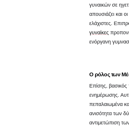
γυναικών σε ηγετι
απουσιάζει και ο
ελάχιστες. Επιπρ
γυναίκες
προπονητ
ενόργανη γυμνασ
Ο ρόλος των Μ
Επίσης, βασικός 
ενημέρωσης. Αυτ
πεπαλαιωμένα κα
ανισότητα των δύ
αντιμετώπιση των