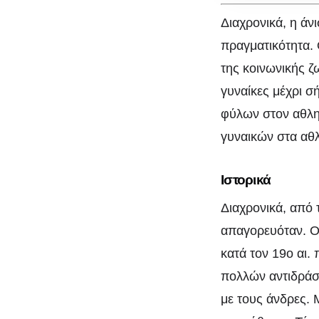
στον
Διαχρονικά, η άν
αθλητισμό
πραγματικότητα. 
της κοινωνικής ζ
γυναίκες μέχρι σ
φύλων στον αθλητ
γυναικών στα αθ
Ιστορικά
Διαχρονικά, από
απαγορευόταν. Ο
φ
κατά τον 19ο αι
πολλών αντιδράσ
με τους άνδρες. 