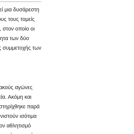
εί μια δυσάρεστη
ους τους τομείς
, στον οποίο οι
τητα των δύο
ης συμμετοχής των
ιακούς αγώνες
ία. Ακόμη και
μό
οστηρίχθηκε παρά
νιστούν ισότιμα
τον αθλητισμό