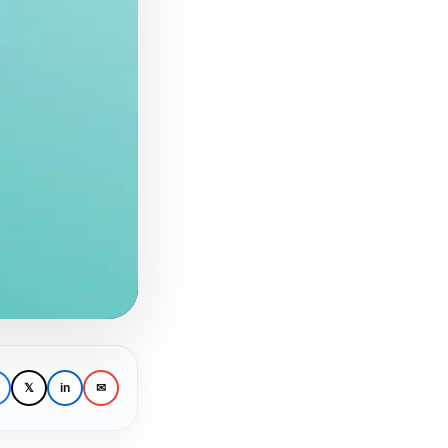
𝕏
in
✉