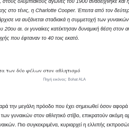
 στους ολυμπιακούς αγώνες του 1900 αναδείχθηκε και 
κης στο τένις, η Charlotte Cooper. Έπειτα από τον δεύτ
άρχισε να αυξάνεται σταδιακά η συμμετοχή
των γυναικών
του 20ου
αι. οι γ
υναίκες κατέκτησαν δυναμική θέση
στον α
οχής που έφταναν
το 40
τοις
εκατό.
Πηγή εικόνας: Bohat ALA
παρά την μεγάλη πρόοδο που έχει σημειωθεί όσον αφορά
 των γυναικών στον αθλητικό στίβο, επικρατούν ακόμη α
ναικών. Πιο συγκεκριμένα, κυριαρχεί η ελλιπής εκπροσ