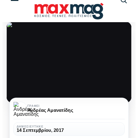
Αναζήτ
άρθρω
Το
ΓΡΆΦΕΙ
Ανδρέας Αμανατίδης
τέλος
του
ΔΗΜΟΣΙΕΎΤΗΚΕ
14 Σεπτεμβρίου, 2017
Cassini