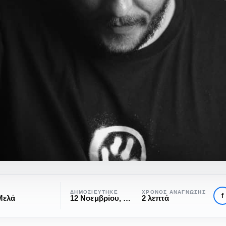
ΔΗΜΟΣΙΕΎΤΗΚΕ
ΧΡΌΝΟΣ ΑΝΆΓΝΩΣΗΣ
f
Μελά
12 Νοεμβρίου, 2022
2 λεπτά