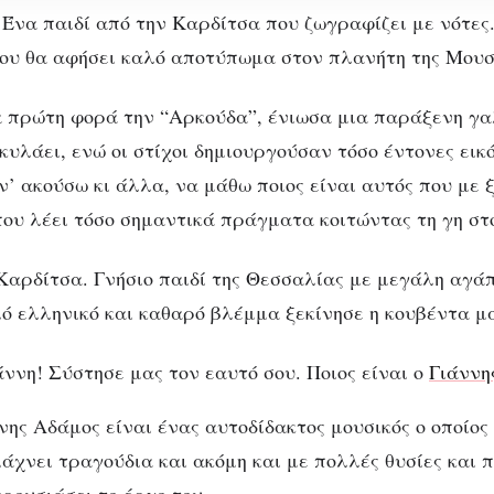
 Ένα παιδί από την Καρδίτσα που ζωγραφίζει με νότες
ου θα αφήσει καλό αποτύπωμα στον πλανήτη της Μουσ
 πρώτη φορά την “Αρκούδα”, ένιωσα μια παράξενη γα
κυλάει, ενώ οι στίχοι δημιουργούσαν τόσο έντονες εικ
ν’ ακούσω κι άλλα, να μάθω ποιος είναι αυτός που με 
 που λέει τόσο σημαντικά πράγματα κοιτώντας τη γη στ
ΜΟΥΣΙΚΉ
ΣΥΝΕΝΤΕΎΞΕΙΣ
άννης Αδάμος: Ότα
Καρδίτσα. Γνήσιο παιδί της Θεσσαλίας με μεγάλη αγάπ
λό ελληνικό και καθαρό βλέμμα ξεκίνησε η κουβέντα μ
νάγκη γεννά μουσικ
άννη! Σύστησε μας τον εαυτό σου. Ποιος είναι ο
Γιάννη
που ξεχωρίζουν
νης Αδάμος είναι ένας αυτοδίδακτος μουσικός ο οποίος
τιάχνει τραγούδια και ακόμη και με πολλές θυσίες και