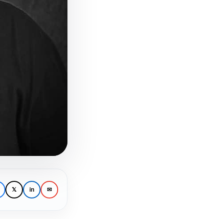
𝕏
in
✉