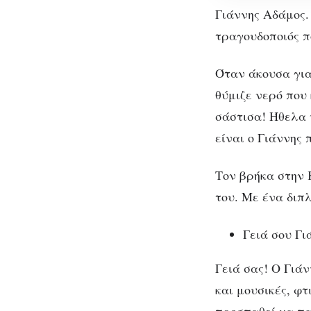
ανάγκη
Γιάννης Αδάμος.
γεννά
τραγουδοποιός π
μουσικές
που
Όταν άκουσα για
ξεχωρίζουν
θύμιζε νερό που 
σάστισα! Ήθελα 
είναι ο Γιάννης
Γι
Τον βρήκα στην 
του. Με ένα διπ
α
Γειά σου Γι
Γειά σας! Ο Γιάν
και μουσικές, φ