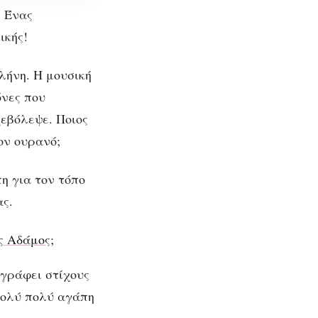
. Ένας
ικής!
λήνη. Η μουσική
όνες που
ξεβόλεψε. Ποιος
ον ουρανό;
ν η
η για τον τόπο
ας.
ές
ς Αδάμος
;
 γράφει στίχους
 πολύ πολύ αγάπη