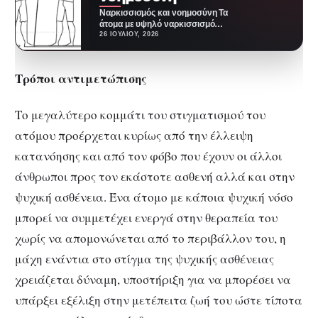
Nαρκισσισμός και νοημοσύνη Τα
άτομα με υψηλό ναρκισσισμό
είναι ματαιόδοξα και
26 ΙΟΥΛΊΟΥ, 2026
μεγαλομανή. Έχουν ένα έντονο
αίσθημα…
Τρόποι αντιμετώπισης
Το μεγαλύτερο κομμάτι του στιγματισμού του
ατόμου προέρχεται κυρίως από την έλλειψη
κατανόησης και από τον φόβο που έχουν οι άλλοι
άνθρωποι προς τον εκάστοτε ασθενή αλλά και στην
ψυχική ασθένεια. Ένα άτομο με κάποια ψυχική νόσο
μπορεί να συμμετέχει ενεργά στην θεραπεία του
χωρίς να απομονώνεται από το περιβάλλον του, η
μάχη ενάντια στο στίγμα της ψυχικής ασθένειας
χρειάζεται δύναμη, υποστήριξη για να μπορέσει να
υπάρξει εξέλιξη στην μετέπειτα ζωή του ώστε τίποτα