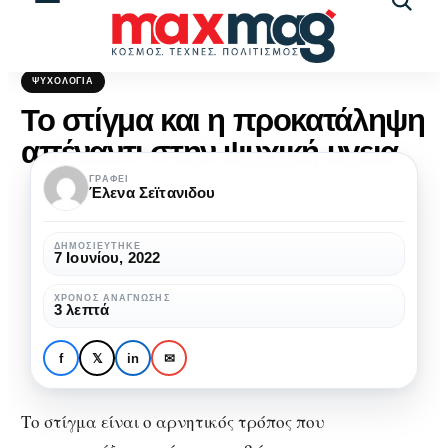
Αναζήτ
άρθρω
ΨΥΧΟΛΟΓΊΑ
Το στίγμα και η προκατάληψη
απέναντι στην ψυχική υγεια
ΓΡΆΦΕΙ
Έλενα Σεϊτανιδου
ΔΗΜΟΣΙΕΎΤΗΚΕ
7 Ιουνίου, 2022
ΧΡΌΝΟΣ ΑΝΆΓΝΩΣΗΣ
3 λεπτά
f
𝕏
in
✉
Το στίγμα είναι ο αρνητικός τρόπος που