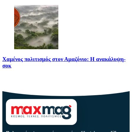
Χαμένος πολιτισμός στον Αμαζόνιο: Η ανακάλυψη-
σοκ
Για δεκαετίες, ο Αμαζόνιος θεωρούνταν μια σχεδόν παρθένα
ζούγκλα, ανέγγιχτη