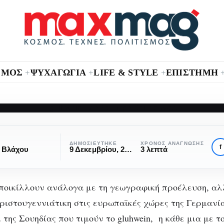
ΣΜΟΣ
ΨΥΧΑΓΩΓΙΑ
LIFE & STYLE
ΕΠΙΣΤΗΜΗ
+
+
+
ΓΑΣΤΡΟΝΟΜΊΑ
luhwein: Η αυθεντι
ΔΗΜΟΣΙΕΎΤΗΚΕ
ΧΡΌΝΟΣ ΑΝΆΓΝΩΣΗΣ
f
 Βλάχου
9 Δεκεμβρίου, 2020
3 λεπτά
νταγή για ”λαμπε
ποικίλλουν ανάλογα με τη γεωγραφική προέλευση, αλ
Χριστούγεννα
ριστουγεννιάτικη στις ευρωπαϊκές χώρες της Γερμανία
να
 της Σουηδίας που τιμούν το gluhwein, η κάθε μια με το