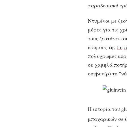
παραδοσιακό τρό
Ντυμένοι με ζεσ
μέρες για τις χ
τους ζεστάνει α
δρόμους της
Γερ
πολύχρωμες κορδ
σε χαμηλά ποτήρι
σουβενίρ) το ”ν
Η ιστορία του g
μπαχαρικών σε ζ