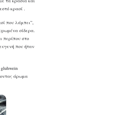
με τα κρασιά και
εστό κρασί .
ασί που λάμπει”,
πυρωμένα σίδερα.
ι περίπου στο
 ευγενή που ήταν
gluhwein
ροντας άρωμα