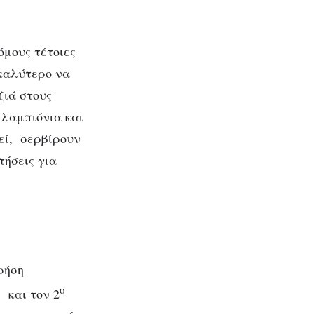
όμους τέτοιες
 καλύτερο να
ζιά στους
 λαμπιόνια και
εί, σερβίρουν
τήσεις για
ρήση
ο
 και τον 2