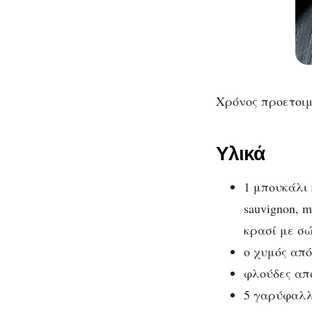
Χρόνος προετοιμ
Υλικά
1 μπουκάλι 
sauvignon, 
κρασί με σ
ο χυμός από
φλούδες απ
5 γαρύφαλ