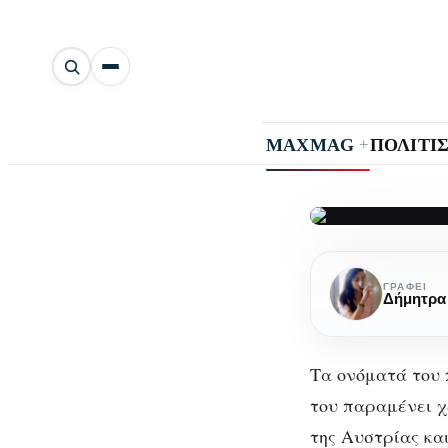
Αναζήτηση
άρθρων
+
MAXMAG
ΠΟΛΙΤΙ
Gluhwein:
G
Η
ΓΡΆΦΕΙ
Δήμητρα
αυθεντική
συ
συνταγή
για
Τα ονόματά του 
”λαμπερά”
του παραμένει χ
Χριστούγεν
της Αυστρίας και