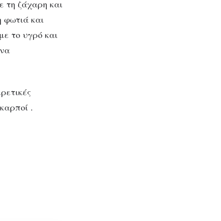
ε τη ζάχαρη και
η φωτιά και
ε το υγρό και
 να
ιρετικές
 καρποί .