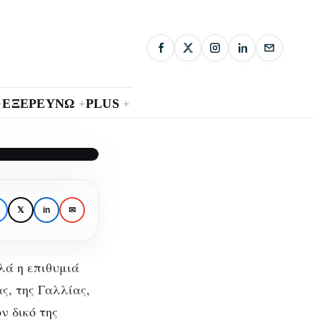
ΕΞΕΡΕΥΝΩ
PLUS
+
+
+
κή
𝕏
in
✉
ρά”
λά η επιθυμιά
ς, της Γαλλίας,
ν δικό της