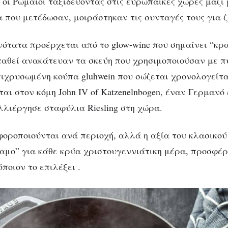
 οι Ρωμαίοι ταξιδεύοντας στις ευρωπαϊκές χώρες μαζί 
 που μετέδωσαν, μοιράστηκαν τις συνταγές τους για ζ
ανότατα προέρχεται από το glow-wine που σημαίνει “κρ
ταθεί ανακάτευαν τα σκεύη που χρησιμοποιούσαν με 
ιχρυσωμένη κούπα gluhwein που σώζεται χρονολογείτα
ται στον κόμη John IV of Katzenelnbogen, έναν Γερμανό
λλιέργησε σταφύλια Riesling στη χώρα.
φοροποιούνται ανά περιοχή, αλλά η αξία του κλασικού 
αμο” για κάθε κρύα χριστουγεννιάτικη μέρα, προσφέ
όποιον το επιλέξει .