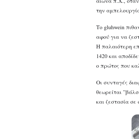
αιώνα π.Χ., όταν
την αμπελουργία
Το gluhwein πιθ
αφού για να ζεσ
Η παλαιότερη επ
1420 και αποδίδε
ο πρώτος που κα
Οι συνταγές δια
θεωρείται ”βάλσ
και ζεστασία σε 