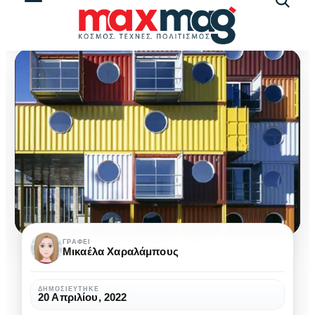
Αναζήτ
άρθρω
Εναλλακτική
ΓΡΆΦΕΙ
Mικαέλα Χαραλάμπους
Αρχιτεκτονική:
Container
ΔΗΜΟΣΙΕΎΤΗΚΕ
20 Απριλίου, 2022
ως