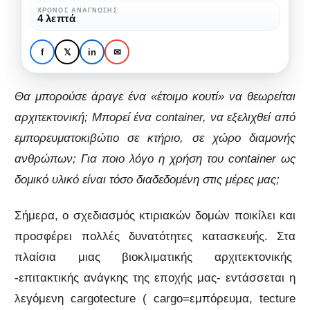
δομικό
ΧΡΌΝΟΣ ΑΝΆΓΝΩΣΗΣ
DESIGN
ΑΡΧΙΤΕΚΤΟΝΙΚΉ
4 λεπτά
υλικό
Εναλλακτική
Αρχιτεκτονική:
f
𝕏
in
✉
Container ως δομικό
υλικό
Θα μπορούσε άραγε ένα «έτοιμο κουτί» να θεωρείται
αρχιτεκτονική;
Μπορεί ένα container
, να εξελιχθεί από
εμπορευματοκιβώτιο σε κτήριο, σε χώρο διαμονής
ανθρώπων; Για ποιο λόγο η χρήση του container
ως
δομικό υλικό είναι τόσο διαδεδομένη στις μέρες μας;
Σήμερα, ο σχεδιασμός κτιριακών δομών ποικίλει και
προσφέρει πολλές δυνατότητες κατασκευής. Στα
πλαίσια μιας βιοκλιματικής αρχιτεκτονικής
-επιτακτικής ανάγκης της εποχής μας- εντάσσεται η
λεγόμενη cargotecture ( cargo=εμπόρευμα, tecture