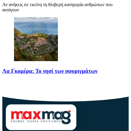
Αν ανήκεις σε εκείνη τη θλιβερή κατηγορία ανθρώπων που
ανοίγουν
Λα Γκομέρα: Το νησί των σφυριγμάτων
Πηγή: media.houseandgarden.co.ukΜακριά από τα πολύβουα
θέρετρα και τις κοσμοπολίτικες εικόνες