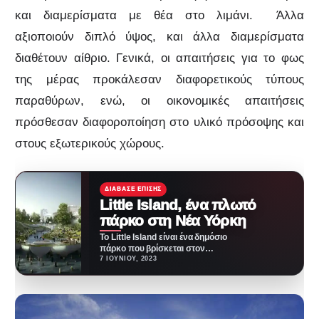
και διαμερίσματα με θέα στο λιμάνι. Άλλα
αξιοποιούν διπλό ύψος, και άλλα διαμερίσματα
διαθέτουν αίθριο. Γενικά, οι απαιτήσεις για το φως
της μέρας προκάλεσαν διαφορετικούς τύπους
παραθύρων, ενώ, οι οικονομικές απαιτήσεις
πρόσθεσαν διαφοροποίηση στο υλικό πρόσοψης και
στους εξωτερικούς χώρους.
ΔΙΆΒΑΣΕ ΕΠΊΣΗΣ
Little Island, ένα πλωτό
πάρκο στη Νέα Υόρκη
Το Little Island είναι ένα δημόσιο
πάρκο που βρίσκεται στον
ποταμό Hudson, στη Νέα Υόρκη.
7 ΙΟΥΝΊΟΥ, 2023
Τόσο…