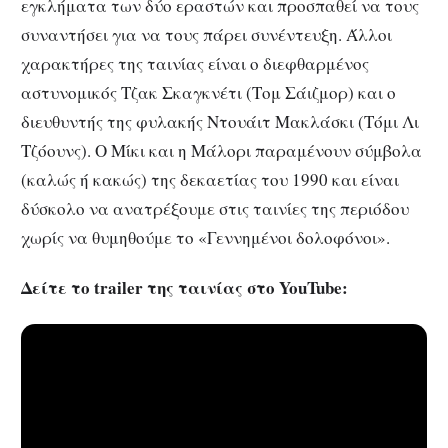
εγκλήματα των δύο εραστών και προσπαθεί να τους
συναντήσει για να τους πάρει συνέντευξη. Άλλοι
χαρακτήρες της ταινίας είναι ο διεφθαρμένος
αστυνομικός Τζακ Σκαγκνέτι (Τομ Σάιζμορ) και ο
διευθυντής της φυλακής Ντουάιτ Μακλάσκι (Τόμι Λι
Τζόουνς). Ο Μίκι και η Μάλορι παραμένουν σύμβολα
(καλώς ή κακώς) της δεκαετίας του 1990 και είναι
δύσκολο να ανατρέξουμε στις ταινίες της περιόδου
χωρίς να θυμηθούμε το «Γεννημένοι δολοφόνοι».
Δείτε το trailer της ταινίας στο YouTube: