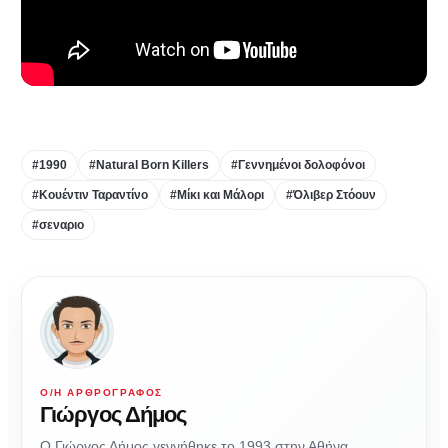
#1990
#Natural Born Killers
#Γεννημένοι δολοφόνοι
#Κουέντιν Ταραντίνο
#Μίκι και Μάλορι
#Όλιβερ Στόουν
#σεναριο
Ο/Η ΑΡΘΡΟΓΡΆΦΟΣ
Γιώργος Δήμος
Ο Γιώργος Δήμος γεννήθηκε το 1993 στην Αθήνα.