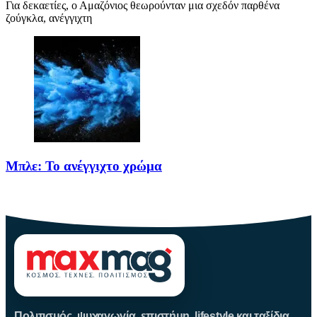
Για δεκαετίες, ο Αμαζόνιος θεωρούνταν μια σχεδόν παρθένα
ζούγκλα, ανέγγιχτη
Μπλε: Το ανέγγιχτο χρώμα
Το μπλε δεν είναι ένα απλό χρώμα της φύσης· είναι
Πολιτισμός, ψυχαγωγία, επιστήμη, lifestyle και ταξίδια