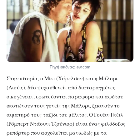
Πηγή εικόνας: ew.com
Στην ιστορία, ο Μίκι (Χάρελσον) και η Μάλορι
(Λιούις), δύο ψυχασθενείς από διαταραγμένες
οικογένειες, ερωτεύονται παράφορα και αφότου
σκοτώνουν τους γονείς της Μάλορι, ξεκινούν το
αιματηρό τους ταξίδι του μέλιτος. Ο Γουέιν Γκέιλ
(Ρόμπερτ Ντάουνι Τζούνιορ) είναι ένας φιλόδοξος
ρεπόρτερ που ασχολείται μανιωδώς με τα