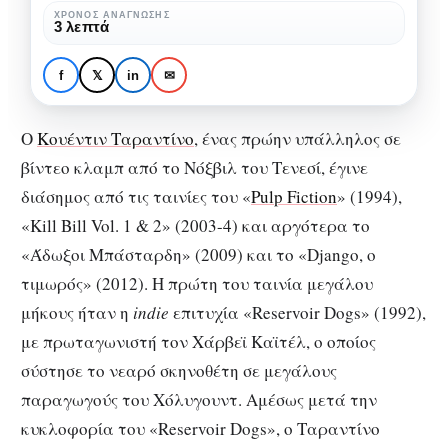
Ταραντίνο
ΧΡΌΝΟΣ ΑΝΆΓΝΩΣΗΣ
3 λεπτά
SPECIALS
ΚΙΝΗΜΑΤΟΓΡΆΦΟΣ
και
Το σενάριο του Κουέντιν
η
Ταραντίνο και η ταινία του
f
𝕏
in
✉
ταινία
Όλιβερ Στόουν
του
Ο
Κουέντιν Ταραντίνο
, ένας πρώην υπάλληλος σε
Όλιβερ
βίντεο κλαμπ από το Νόξβιλ του Τενεσί, έγινε
Στόουν
διάσημος από τις ταινίες του «
Pulp Fiction
» (1994),
«Kill Bill Vol. 1 & 2» (2003-4) και αργότερα το
«Άδωξοι Μπάσταρδη» (2009) και το «Django, ο
τιμωρός» (2012). Η πρώτη του ταινία μεγάλου
μήκους ήταν η
indie
επιτυχία «Reservoir Dogs» (1992),
με πρωταγωνιστή τον Χάρβεϊ Καϊτέλ, ο οποίος
σύστησε το νεαρό σκηνοθέτη σε μεγάλους
παραγωγούς του Χόλυγουντ. Αμέσως μετά την
κυκλοφορία του «Reservoir Dogs», ο Ταραντίνο