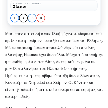
νάνο
ΧΡΌΝΟΣ ΑΝΆΓΝΩΣΗΣ
ΕΠΙΣΤΉΜΗ
2 λεπτά
Haumea
Ανακάλυψη δακτυλίων
στον πλανήτη νάνο
f
𝕏
in
✉
Haumea
Μια επαναστατική ανακάλυψη έγινε πρόσφατα από
ομάδα αστρονόμων, μεταξύ των οποίων και Έλληνες.
Μέσω παρατηρήσεων αποκαλύφθηκε ότι ο νάνος
πλανήτης Haumea έχει δακτύλιο. Μέχρι τώρα υπήρχε
η πεποίθηση ότι δακτυλίους διατηρούσαν μόνο οι
μεγάλοι πλανήτες του Ηλιακού Συστήματος.
Πρόσφατα παρατηρήθηκε ύπαρξη δακτυλίων στους
Κενταύρους
Χαρικλώ
και Χείρων. Οι Κένταυροι
είναι υβριδικά σώματα, κάτι ανάμεσα σε κομήτες και
αστεροειδείς.