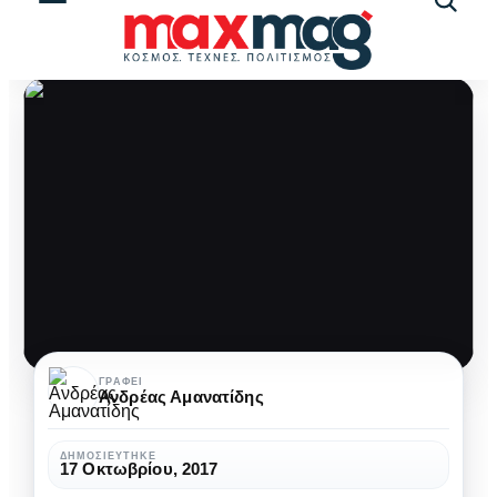
Αναζήτ
άρθρω
Ανακάλυψη
ΓΡΆΦΕΙ
Ανδρέας Αμανατίδης
δακτυλίων
στον
ΔΗΜΟΣΙΕΎΤΗΚΕ
17 Οκτωβρίου, 2017
πλανήτη